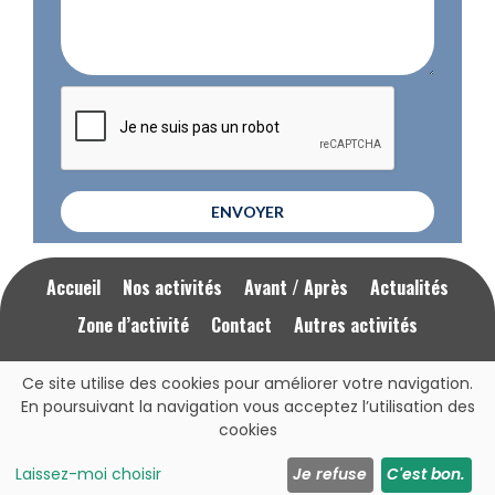
ENVOYER
Accueil
Nos activités
Avant / Après
Actualités
Zone d’activité
Contact
Autres activités
Ce site utilise des cookies pour améliorer votre navigation.
Mentions Légales
RGPD
En poursuivant la navigation vous acceptez l’utilisation des
cookies
Cliquez ici pour nous appeler
07 77 22 39 31
Laissez-moi choisir
Je refuse
C'est bon.