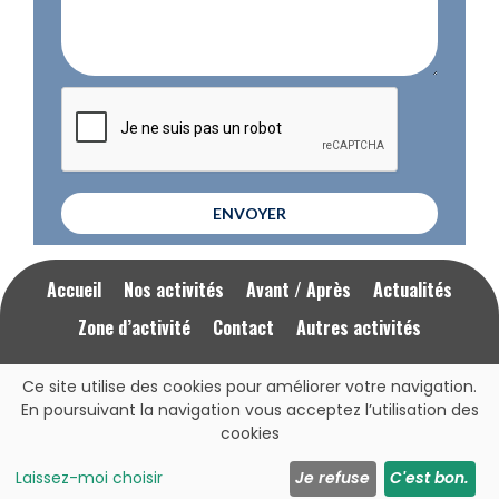
ENVOYER
Accueil
Nos activités
Avant / Après
Actualités
Zone d’activité
Contact
Autres activités
Ce site utilise des cookies pour améliorer votre navigation.
Mentions Légales
RGPD
En poursuivant la navigation vous acceptez l’utilisation des
cookies
Cliquez ici pour nous appeler
07 77 22 39 31
Laissez-moi choisir
Je refuse
C'est bon.