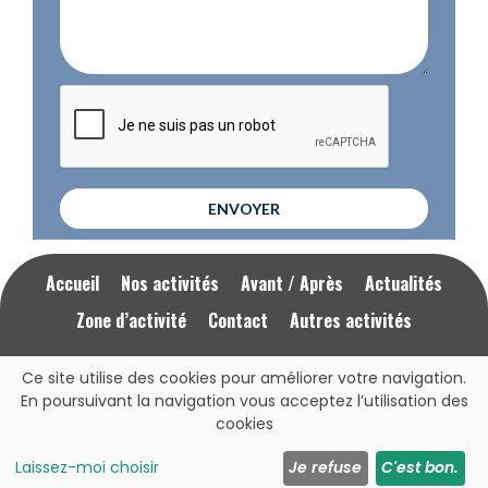
ENVOYER
Accueil
Nos activités
Avant / Après
Actualités
Zone d’activité
Contact
Autres activités
Ce site utilise des cookies pour améliorer votre navigation.
Mentions Légales
RGPD
En poursuivant la navigation vous acceptez l’utilisation des
cookies
Cliquez ici pour nous appeler
07 77 22 39 31
Laissez-moi choisir
Je refuse
C'est bon.