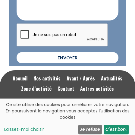
ENVOYER
Accueil
Nos activités
Avant / Après
Actualités
Zone d’activité
Contact
Autres activités
Ce site utilise des cookies pour améliorer votre navigation.
Mentions Légales
RGPD
En poursuivant la navigation vous acceptez l’utilisation des
cookies
Cliquez ici pour nous appeler
07 77 22 39 31
Laissez-moi choisir
Je refuse
C'est bon.