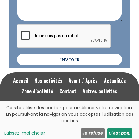
ENVOYER
Accueil
Nos activités
Avant / Après
Actualités
Zone d’activité
Contact
Autres activités
Ce site utilise des cookies pour améliorer votre navigation.
Mentions Légales
RGPD
En poursuivant la navigation vous acceptez l’utilisation des
cookies
Cliquez ici pour nous appeler
07 77 22 39 31
Laissez-moi choisir
Je refuse
C'est bon.