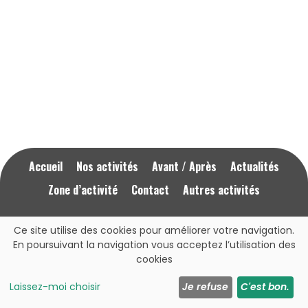
Accueil
Nos activités
Avant / Après
Actualités
Zone d’activité
Contact
Autres activités
Mentions Légales
RGPD
Ce site utilise des cookies pour améliorer votre navigation.
En poursuivant la navigation vous acceptez l’utilisation des
cookies
Cliquez ici pour nous appeler
07 77 22 39 31
Laissez-moi choisir
Je refuse
C'est bon.